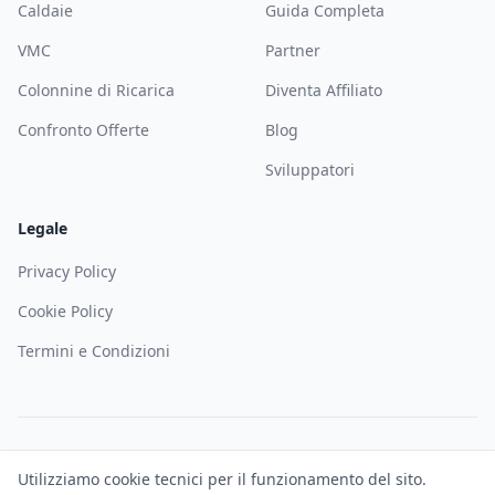
Caldaie
Guida Completa
VMC
Partner
Colonnine di Ricarica
Diventa Affiliato
Confronto Offerte
Blog
Sviluppatori
Legale
Privacy Policy
Cookie Policy
Termini e Condizioni
©
2026
Solematica — Soloweb SRL. Tutti i diritti riservati. P.IVA
Utilizziamo cookie tecnici per il funzionamento del sito.
IT02927680344