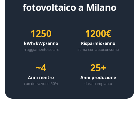
fotovoltaico a
Milano
1250
1200€
kWh/kWp/anno
Risparmio/anno
irraggiamento solare
stima con autoconsumo
~4
25+
Anni rientro
Anni produzione
con detrazione 50%
durata impianto