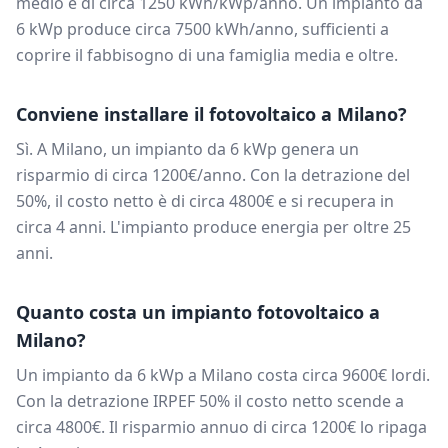
medio è di circa
1250
kWh/kWp/anno. Un impianto da
6
kWp produce circa
7500
kWh/anno, sufficienti a
coprire il fabbisogno di una famiglia media e oltre.
Conviene installare il fotovoltaico a
Milano
?
Sì. A
Milano
, un impianto da
6
kWp genera un
risparmio di circa
1200
€/anno. Con la detrazione del
50%, il costo netto è di circa
4800
€ e si recupera in
circa
4
anni. L'impianto produce energia per oltre 25
anni.
Quanto costa un impianto fotovoltaico a
Milano
?
Un impianto da
6
kWp a
Milano
costa circa
9600
€ lordi.
Con la detrazione IRPEF 50% il costo netto scende a
circa
4800
€. Il risparmio annuo di circa
1200
€ lo ripaga